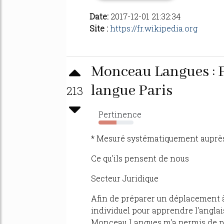
Date:
2017-12-01 21:32:34
Site :
https://fr.wikipedia.org
Monceau Langues : F
langue Paris
213
Pertinence
52%
* Mesuré systématiquement auprès d
Ce qu'ils pensent de nous
Secteur Juridique
Afin de préparer un déplacement à 
individuel pour apprendre l'anglais
Monceau Langues m'a permis de pro