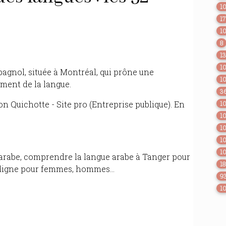
1
17
1
8
1
1
pagnol, située à Montréal, qui prône une
1
ement de la langue.
3
on Quichotte - Site pro (Entreprise publique). En
1
1
1
1
1
arabe, comprendre la langue arabe à Tanger pour
18
n ligne pour femmes, hommes...
9
1