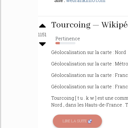
Site :
webrankinfo.com
Tourcoing — Wikipé
1151
Pertinence
22%
Géolocalisation sur la carte : Nord
Géolocalisation sur la carte : Mét
Géolocalisation sur la carte : Fran
Géolocalisation sur la carte : Fran
Tourcoing [ t u . k w ] est une co
Nord , dans les Hauts-de-France . 
LIRE LA SUITE