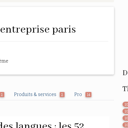
 entreprise paris
hème
D
T
Produits & services
Pro
2
2
14
1
1
1
es langues : les 52
1