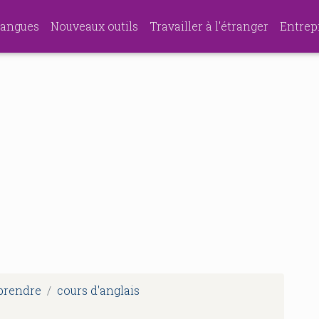
angues
Nouveaux outils
Travailler à l'étranger
Entrep
pprendre
cours d'anglais