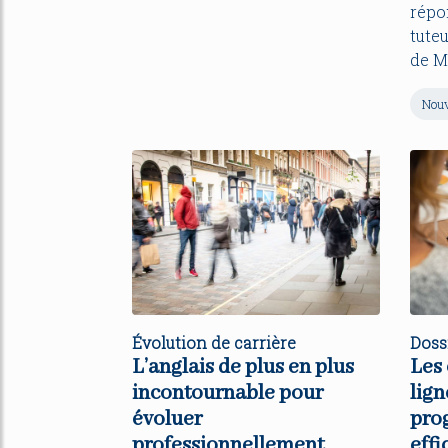
répo
tute
de M
Nouv
Évolution de carrière
Doss
L’anglais de plus en plus
Les 
incontournable pour
lign
évoluer
pro
professionnellement
effi