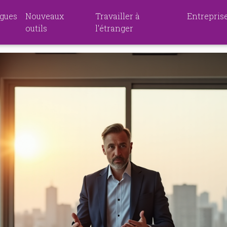
gues
Nouveaux
Travailler à
Entrepris
outils
l'étranger