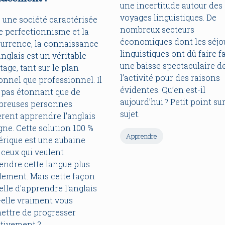
une incertitude autour des
voyages linguistiques. De
 une société caractérisée
nombreux secteurs
e perfectionnisme et la
économiques dont les séjo
urrence, la connaissance
linguistiques ont dû faire f
anglais est un véritable
une baisse spectaculaire d
age, tant sur le plan
l’activité pour des raisons
onnel que professionnel. Il
évidentes. Qu’en est-il
t pas étonnant que de
aujourd’hui ? Petit point sur
reuses personnes
sujet.
èrent apprendre l'anglais
gne. Cette solution 100 %
Apprendre
rique est une aubaine
 ceux qui veulent
endre cette langue plus
dement. Mais cette façon
elle d'apprendre l'anglais
-elle vraiment vous
ettre de progresser
ctivement ?