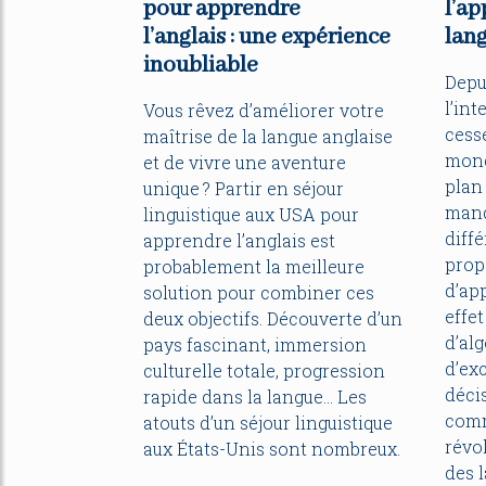
pour apprendre
l’ap
l’anglais : une expérience
lang
inoubliable
Depu
l’int
Vous rêvez d’améliorer votre
cess
maîtrise de la langue anglaise
mond
et de vivre une aventure
plan 
unique ? Partir en séjour
manq
linguistique aux USA pour
diff
apprendre l’anglais est
prop
probablement la meilleure
d’app
solution pour combiner ces
effe
deux objectifs. Découverte d’un
d’alg
pays fascinant, immersion
d’ex
culturelle totale, progression
décis
rapide dans la langue… Les
comm
atouts d’un séjour linguistique
révo
aux États-Unis sont nombreux.
des 