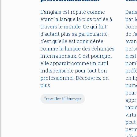
L’anglais est réputé comme
Dans
étant la langue la plus parlée à
par l
travers le monde. Ce qui fait
conc
d’autant plus sa particularité,
de l'
c’est qu’elle est considérée
avant
comme la langue des échanges
pers
internationaux. C’est pourquoi
n'es
elle apparaît comme un outil
nomb
indispensable pour tout bon
préf
professionnel. Découvrez-en
en li
plus.
numé
pour
Travailler à l'étranger
appr
rapi
virtu
peut
perm
effe