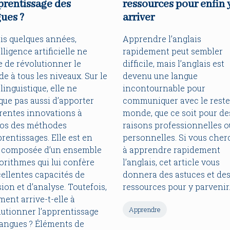
prentissage des
ressources pour enfin 
ues ?
arriver
is quelques années,
Apprendre l’anglais
elligence artificielle ne
rapidement peut sembler
e de révolutionner le
difficile, mais l’anglais est
e à tous les niveaux. Sur le
devenu une langue
linguistique, elle ne
incontournable pour
ue pas aussi d’apporter
communiquer avec le reste
érentes innovations à
monde, que ce soit pour de
os des méthodes
raisons professionnelles o
rentissages. Elle est en
personnelles. Si vous che
t composée d’un ensemble
à apprendre rapidement
orithmes qui lui confère
l’anglais, cet article vous
cellentes capacités de
donnera des astuces et de
ion et d’analyse. Toutefois,
ressources pour y parvenir
ent arrive-t-elle à
Apprendre
lutionner l’apprentissage
langues ? Éléments de