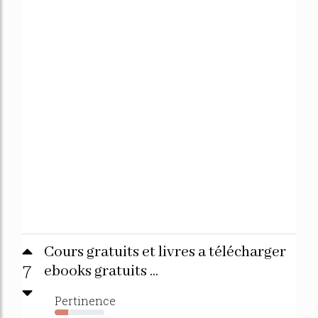
Cours gratuits et livres a télécharger
7
ebooks gratuits ...
Pertinence
27%