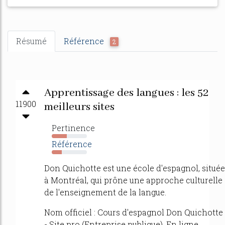
Résumé
Référence
2
Apprentissage des langues : les 52
11900
meilleurs sites
Pertinence
43%
Référence
28%
Don Quichotte est une école d'espagnol, située
à Montréal, qui prône une approche culturelle
de l'enseignement de la langue.
Nom officiel : Cours d'espagnol Don Quichotte
- Site pro (Entreprise publique). En ligne