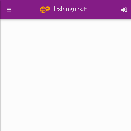
leslangues.
fr