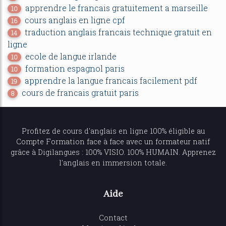
apprendre le francais gratuitement a marseille
10
cours anglais en ligne cpf
16
traduction anglais francais technique gratuit en
14
ligne
ecole de langue irlande
10
formation espagnol paris
10
apprendre la langue francais facilement pdf
19
cours de francais gratuit paris
8
Profitez de
cours d'anglais en ligne
100% éligible au
Compte Formation face à face avec un formateur natif
grâce à Digilangues : 100% VISIO. 100% HUMAIN. Apprenez
l'anglais en immersion totale.
Aide
Contact