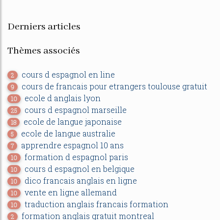
Derniers articles
Thèmes associés
cours d espagnol en line
2
cours de francais pour etrangers toulouse gratuit
9
ecole d anglais lyon
10
cours d espagnol marseille
25
ecole de langue japonaise
18
ecole de langue australie
5
apprendre espagnol 10 ans
7
formation d espagnol paris
10
cours d espagnol en belgique
10
dico francais anglais en ligne
10
vente en ligne allemand
10
traduction anglais francais formation
10
formation anglais gratuit montreal
2