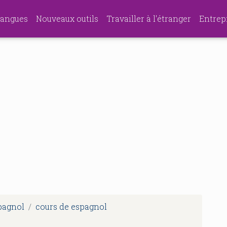
angues
Nouveaux outils
Travailler à l'étranger
Entrep
spagnol
cours de espagnol