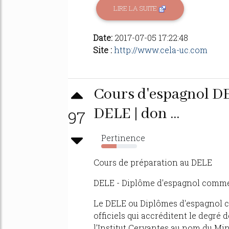
LIRE LA SUITE
Date:
2017-07-05 17:22:48
Site :
http://www.cela-uc.com
Cours d'espagnol DE
DELE | don ...
97
Pertinence
43%
Cours de préparation au DELE
DELE - Diplôme d'espagnol comme
Le DELE ou Diplômes d'espagnol 
officiels qui accréditent le degré 
l'Institut Cervantes au nom du Mini