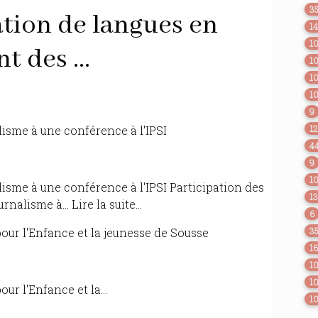
3
tion de langues en
1
1
t des ...
1
1
1
9
lisme à une conférence à l'IPSI
1
4
9
1
lisme à une conférence à l'IPSI Participation des
1
alisme à... Lire la suite...
6
pour l'Enfance et la jeunesse de Sousse
3
1
1
1
ur l'Enfance et la...
1