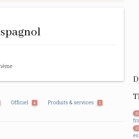
espagnol
thème
D
T
Officiel
Produits & services
4
2
3
fr
1
es