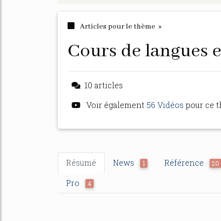
Articles pour le thème »
cours de langues 
10 articles
Voir également
56 Vidéos
pour ce 
Résumé
News
Référence
1
20
Pro
4