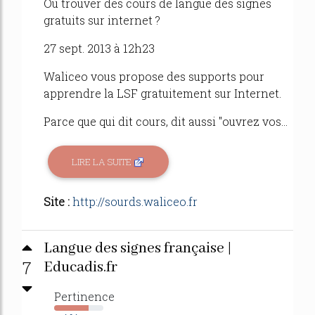
Où trouver des cours de langue des signes
gratuits sur internet ?
27 sept. 2013 à 12h23
Waliceo vous propose des supports pour
apprendre la LSF gratuitement sur Internet.
Parce que qui dit cours, dit aussi "ouvrez vos...
LIRE LA SUITE
Site :
http://sourds.waliceo.fr
Langue des signes française |
7
Educadis.fr
Pertinence
70%