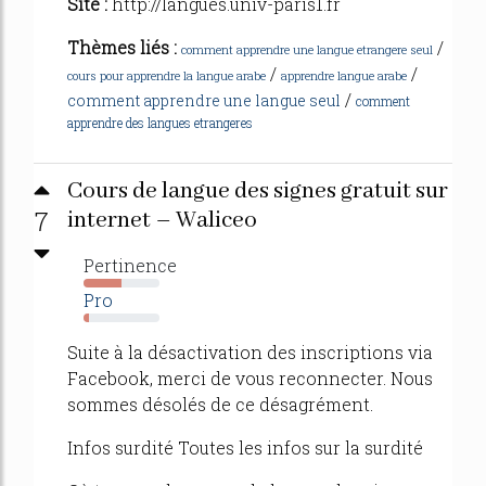
Site :
http://langues.univ-paris1.fr
Thèmes liés :
/
comment apprendre une langue etrangere seul
/
/
cours pour apprendre la langue arabe
apprendre langue arabe
/
comment apprendre une langue seul
comment
apprendre des langues etrangeres
Cours de langue des signes gratuit sur
7
internet – Waliceo
Pertinence
50%
Pro
7%
Suite à la désactivation des inscriptions via
Facebook, merci de vous reconnecter. Nous
sommes désolés de ce désagrément.
Infos surdité Toutes les infos sur la surdité