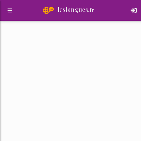
leslangues.
fr