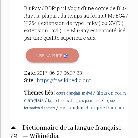
BluRay / BDRip : il s'agit d'une copie de Blu-
Ray , la plupart du temps au format MPEG4 /
H.264 ( extension de type . mkv ) ou XViD (
extension . avi ). Le Blu-Ray est caractérisé
par une qualité supérieure aux...
LIRE LA SUITE
Date:
2017-06-27 06:37:23
Site :
https://fr.wikipedia.org
Thèmes liés :
/
films en cours
cours d anglais en dvd
/
/
d anglais
logiciel cours d'anglais pour mac
logiciel
/
mot anglais d'origine francais
formation d anglais
Dictionnaire de la langue française
78
— Wikipédia