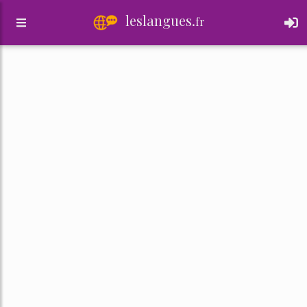
leslangues.
fr