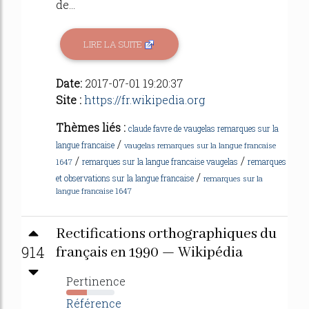
de...
LIRE LA SUITE
Date:
2017-07-01 19:20:37
Site :
https://fr.wikipedia.org
Thèmes liés :
claude favre de vaugelas remarques sur la
/
langue francaise
vaugelas remarques sur la langue francaise
/
/
remarques sur la langue francaise vaugelas
remarques
1647
/
et observations sur la langue francaise
remarques sur la
langue francaise 1647
Rectifications orthographiques du
914
français en 1990 — Wikipédia
Pertinence
43%
Référence