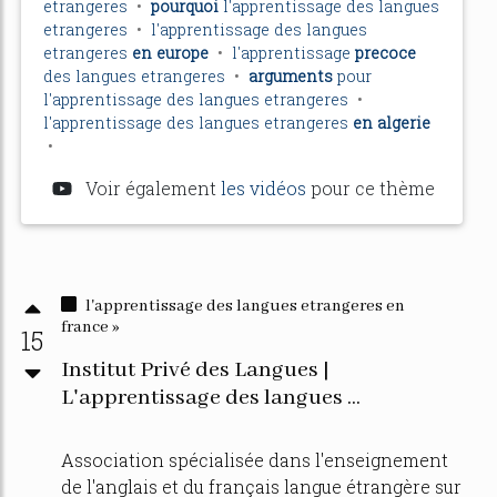
etrangeres
•
pourquoi
l'apprentissage
des
langues
etrangeres
•
l'apprentissage
des
langues
etrangeres
en europe
•
l'apprentissage
precoce
des
langues etrangeres
•
arguments
pour
l'apprentissage
des
langues etrangeres
•
l'apprentissage
des
langues etrangeres
en algerie
•
Voir également
les vidéos
pour ce thème
l'apprentissage des langues etrangeres en
france »
15
Institut Privé des Langues |
L'apprentissage des langues ...
Association spécialisée dans l'enseignement
de l'anglais et du français langue étrangère sur