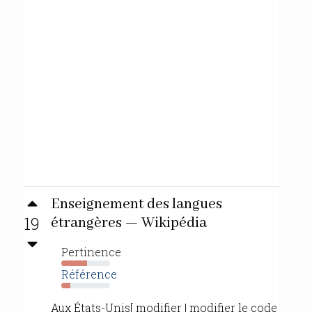
Enseignement des langues
19
étrangères — Wikipédia
Pertinence
53%
Référence
19%
Aux États-Unis[ modifier | modifier le code