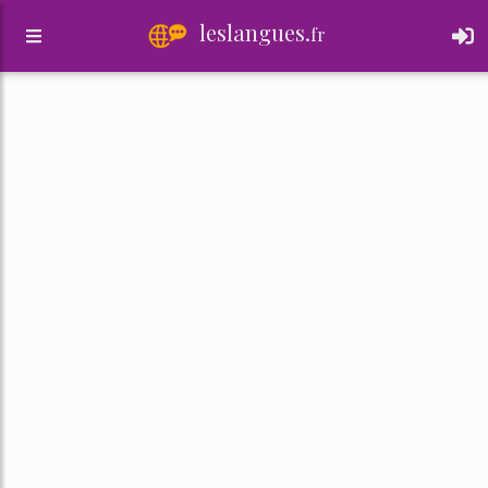
leslangues.
fr