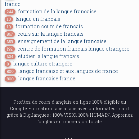
france
formation de la langue francaise
244
langue en francais
10
formation cours de francais
10
cours sur la langue francais
867
enseignement de la langue francaise
359
centre de formation francais langue etrangere
192
etudier la langue francais
334
langue culture etrangere
8
langue francaise et aux langues de france
800
langue francaise france
800
Profitez de
cours d'anglais en ligne
100% éligible au
Compte Formation face à face avec un formateur natif
grâce à Digilangues : 100% VISIO. 100% HUMAIN. Apprenez
l'anglais en immersion totale.