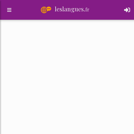
leslangues.
fr