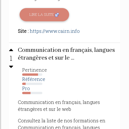
LIRE LA SUITE
Site :
https://www.cairn.info
Communication en français, langues
1
étrangères et sur le ...
Pertinence
78%
Référence
17%
Pro
42%
Communication en français, langues
étrangères et sur le web
Consultez la liste de nos formations en
Communication en français, langues