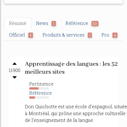
Résumé
News
Référence
1
30
Officiel
Produits & services
Pro
5
1
4
Apprentissage des langues : les 52
11900
meilleurs sites
Pertinence
47%
Référence
28%
Don Quichotte est une école d'espagnol, située
à Montréal, qui prône une approche culturelle
de l'enseignement de la langue.