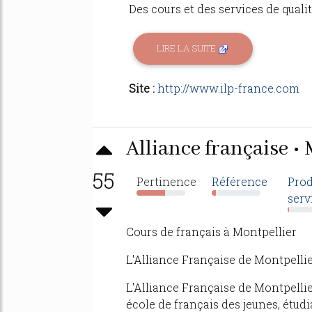
Des cours et des services de qualité
LIRE LA SUITE
Site :
http://www.ilp-france.com
Alliance française •
55
Pertinence
Référence
Prod
serv
59%
8%
4%
Cours de français à Montpellier
L'Alliance Française de Montpelli
L'Alliance Française de Montpellie
école de français des jeunes, étud