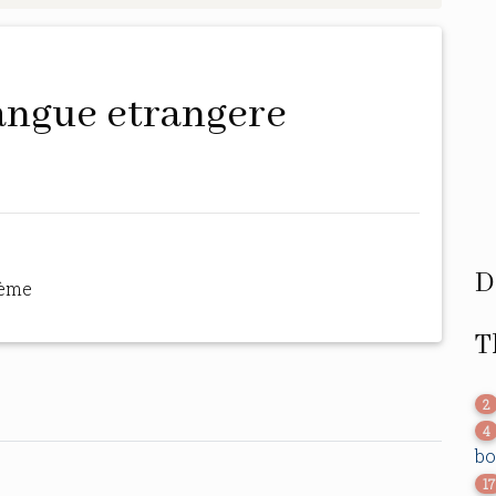
D
hème
T
2
4
bo
17