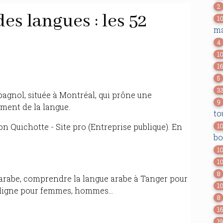
2
es langues : les 52
1
ma
4
1
1
5
3
pagnol, située à Montréal, qui prône une
9
ement de la langue.
to
on Quichotte - Site pro (Entreprise publique). En
1
bo
1
1
8
arabe, comprendre la langue arabe à Tanger pour
1
n ligne pour femmes, hommes...
8
1
1