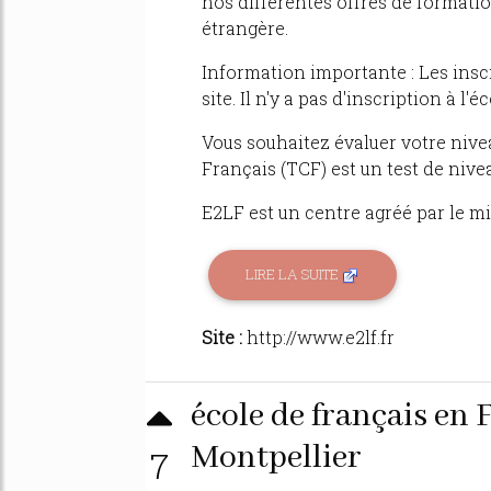
nos différentes offres de formati
étrangère.
Information importante : Les insc
site. Il n'y a pas d'inscription à l'éc
Vous souhaitez évaluer votre nive
Français (TCF) est un test de nivea
E2LF est un centre agréé par le mi
LIRE LA SUITE
Site :
http://www.e2lf.fr
école de français en 
Montpellier
7