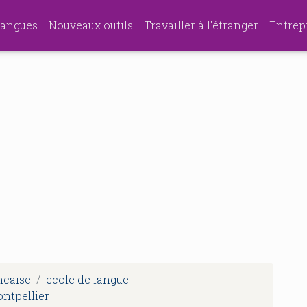
angues
Nouveaux outils
Travailler à l'étranger
Entrep
ncaise
ecole de langue
ontpellier