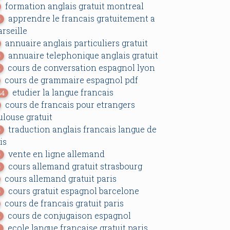
formation anglais gratuit montreal
apprendre le francais gratuitement a
0
rseille
annuaire anglais particuliers gratuit
annuaire telephonique anglais gratuit
0
cours de conversation espagnol lyon
6
cours de grammaire espagnol pdf
etudier la langue francais
34
cours de francais pour etrangers
ulouse gratuit
traduction anglais francais langue de
0
is
vente en ligne allemand
0
cours allemand gratuit strasbourg
0
cours allemand gratuit paris
cours gratuit espagnol barcelone
0
cours de francais gratuit paris
cours de conjugaison espagnol
6
ecole langue francaise gratuit paris
9