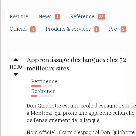
Résumé
News
Référence
1
33
Officiel
Produits & services
Pro
4
1
2
Apprentissage des langues : les 52
11900
meilleurs sites
Pertinence
45%
Référence
28%
Don Quichotte est une école d'espagnol, située
à Montréal, qui prône une approche culturelle
de l'enseignement de la langue.
Nom officiel : Cours d'espagnol Don Quichotte