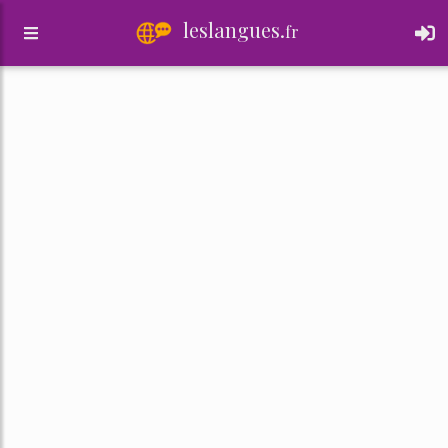
leslangues.
fr