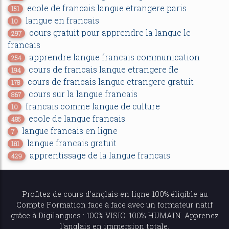
ecole de francais langue etrangere paris
151
langue en francais
10
cours gratuit pour apprendre la langue le
297
francais
apprendre langue francais communication
254
cours de francais langue etrangere fle
194
cours de francais langue etrangere gratuit
178
cours sur la langue francais
867
francais comme langue de culture
10
ecole de langue francais
485
langue francais en ligne
7
langue francais gratuit
181
apprentissage de la langue francais
429
Profitez de
cours d'anglais en ligne
100% éligible au
Compte Formation face à face avec un formateur natif
grâce à Digilangues : 100% VISIO. 100% HUMAIN. Apprenez
l'anglais en immersion totale.