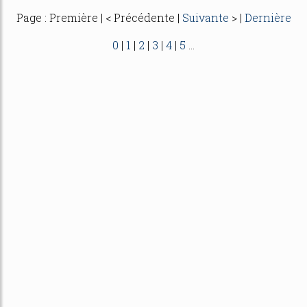
Page : Première | < Précédente |
Suivante
> |
Dernière
0
|
1
|
2
|
3
|
4
|
5
...