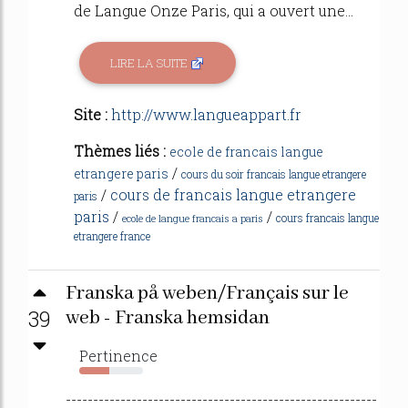
de Langue Onze Paris, qui a ouvert une...
LIRE LA SUITE
Site :
http://www.langueappart.fr
Thèmes liés :
ecole de francais langue
/
etrangere paris
cours du soir francais langue etrangere
/
cours de francais langue etrangere
paris
paris
/
/
cours francais langue
ecole de langue francais a paris
etrangere france
Franska på weben/Français sur le
39
web - Franska hemsidan
Pertinence
47%
---------------------------------------------------------