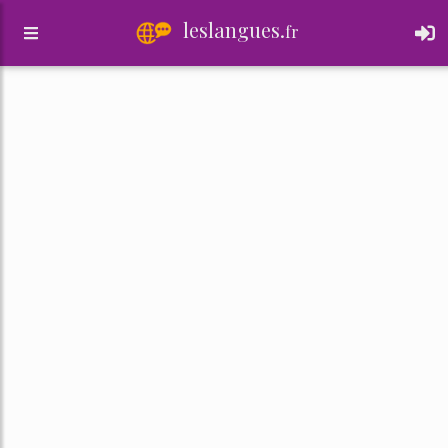
leslangues.
fr