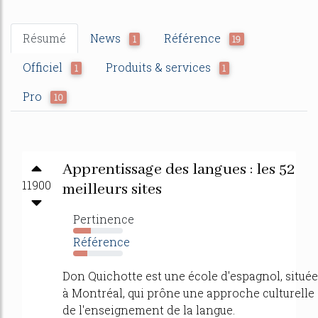
Résumé
News
Référence
1
19
Officiel
Produits & services
1
1
Pro
10
Apprentissage des langues : les 52
11900
meilleurs sites
Pertinence
35%
Référence
28%
Don Quichotte est une école d'espagnol, située
à Montréal, qui prône une approche culturelle
de l'enseignement de la langue.