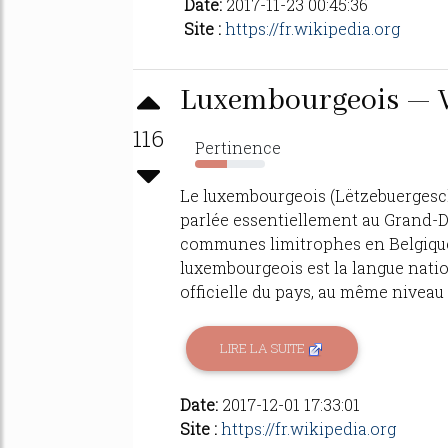
Date:
2017-11-23 00:45:36
Site :
https://fr.wikipedia.org
Luxembourgeois — 
116
Pertinence
46%
Le luxembourgeois (Lëtzebuergesc
parlée essentiellement au Grand-D
communes limitrophes en Belgique [
luxembourgeois est la langue nat
officielle du pays, au même niveau q
LIRE LA SUITE
Date:
2017-12-01 17:33:01
Site :
https://fr.wikipedia.org