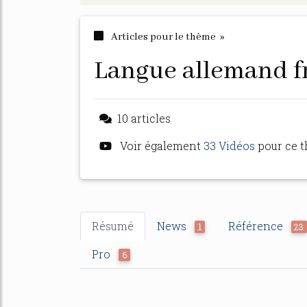
Articles pour le thème »
langue allemand f
10 articles
Voir également
33 Vidéos
pour ce 
Résumé
News
Référence
1
23
Pro
6