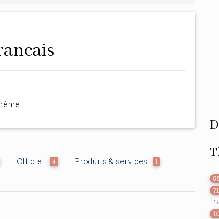
rancais
thème
D
T
Officiel
Produits & services
4
1
5
7
fr
1