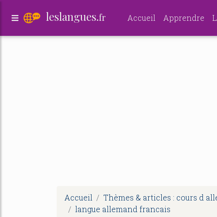
leslangues.
fr
Accueil
Apprendre
L
Accueil
Thèmes & articles : cours d a
langue allemand francais