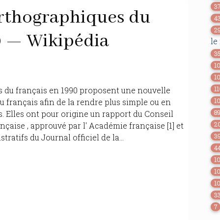
3
orthographiques du
4
2
0 — Wikipédia
le
3
1
1
s du français en 1990 proposent une nouvelle
1
 français afin de la rendre plus simple ou en
1
 Elles ont pour origine un rapport du Conseil
8
nçaise , approuvé par l' Académie française [1] et
2
atifs du Journal officiel de la...
3
4
1
1
1
3
7