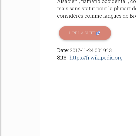
Alsacien , flamand occidental , co
mais sans statut pour la plupart d
considérés comme langues de Bret
LIRE LA SUITE
Date:
2017-11-24 00:19:13
Site :
https://fr.wikipedia.org