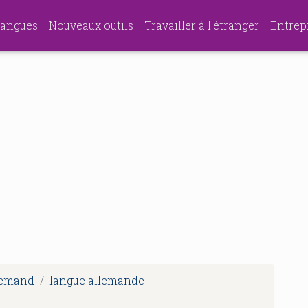
angues
Nouveaux outils
Travailler à l'étranger
Entrep
llemand
langue allemande