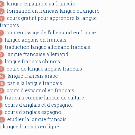
langue espagnole au francais
78
formation en francais langue etrangere
38
cours gratuit pour apprendre la langue
97
 francais
apprentissage de l'allemand en france
51
langue anglais en francais
0
traduction langue allemand francais
0
langue francaise allemand
10
langue francais chinois
0
cours de langue anglais francais
97
langue francais arabe
04
parle la langue francais
96
cours d espagnol en francais
41
francais comme langue de culture
0
cours d anglais et d espagnol
0
cours d anglais espagnol
0
etudier la langue francais
34
langue francais en ligne