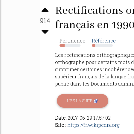
Rectifications 
914
français en 199
Pertinence
Référence
24%
16%
Les rectifications orthographique
orthographe pour certains mots du
supprimer certaines incohérences.
supérieur français de la langue fra
publié dans les Documents administr
LIRE LA SUITE
Date:
2017-06-29 17:57:02
Site :
https://fr.wikipedia.org