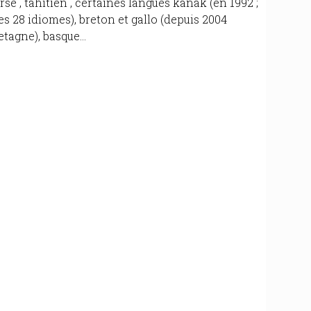
rse , tahitien , certaines langues kanak (en 1992 ;
es 28 idiomes), breton et gallo (depuis 2004
agne), basque...