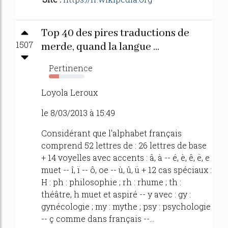
Top 40 des pires traductions de
1507
merde, quand la langue ...
Pertinence
28%
Loyola Leroux
le 8/03/2013 à 15:49
Considérant que l'alphabet français
comprend 52 lettres de : 26 lettres de base
+ 14 voyelles avec accents : â, à -- é, è, ê, ë, e
muet -- î, ï -- ô, oe -- ù, û, ü + 12 cas spéciaux :
H : ph : philosophie ; rh : rhume ; th :
théâtre, h muet et aspiré -- y avec : gy :
gynécologie ; my : mythe ; psy : psychologie
-- ç comme dans français --...