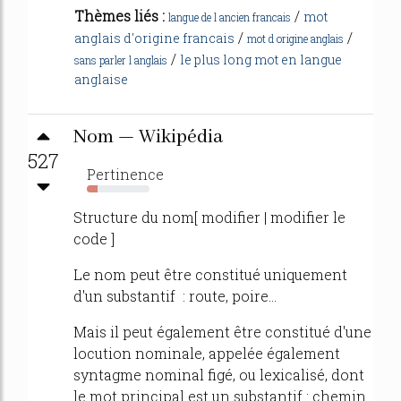
Thèmes liés :
/
mot
langue de l ancien francais
/
/
anglais d'origine francais
mot d origine anglais
/
le plus long mot en langue
sans parler l anglais
anglaise
Nom — Wikipédia
527
Pertinence
17%
Structure du nom[ modifier | modifier le
code ]
Le nom peut être constitué uniquement
d'un substantif : route, poire...
Mais il peut également être constitué d'une
locution nominale, appelée également
syntagme nominal figé, ou lexicalisé, dont
le mot principal est un substantif : chemin