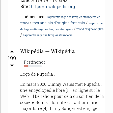
Date:
2017-07-04 13:03:43
Site :
https://fr.wikipedia.org
Thèmes liés :
l'apprentissage des langues etrangeres en
/
/
mot anglais d'origine francais
france
importance
/
mot d origine anglais
de l'apprentissage des langues etrangeres
/
l'apprentissage des langues etrangeres
Wikipédia — Wikipédia
199
Pertinence
21%
Logo de Nupedia .
En mars 2000, Jimmy Wales met Nupedia ,
une encyclopédie libre [1] , en ligne sur le
Web . Il bénéficie pour cela du soutien de la
société Bomis , dont il est l' actionnaire
majoritaire [4] . Larry Sanger est engagé