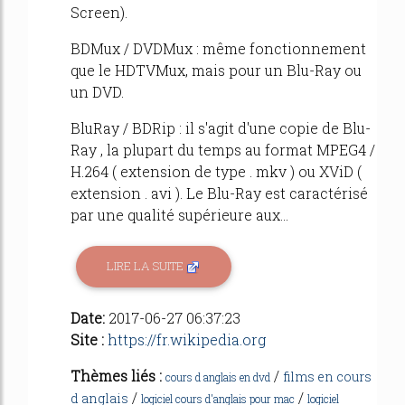
Screen).
BDMux / DVDMux : même fonctionnement
que le HDTVMux, mais pour un Blu-Ray ou
un DVD.
BluRay / BDRip : il s'agit d'une copie de Blu-
Ray , la plupart du temps au format MPEG4 /
H.264 ( extension de type . mkv ) ou XViD (
extension . avi ). Le Blu-Ray est caractérisé
par une qualité supérieure aux...
LIRE LA SUITE
Date:
2017-06-27 06:37:23
Site :
https://fr.wikipedia.org
Thèmes liés :
/
films en cours
cours d anglais en dvd
/
/
d anglais
logiciel cours d'anglais pour mac
logiciel