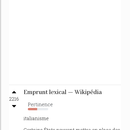
Emprunt lexical — Wikipédia
2216
Pertinence
46%
italianisme
Certains États peuvent mettre en place des