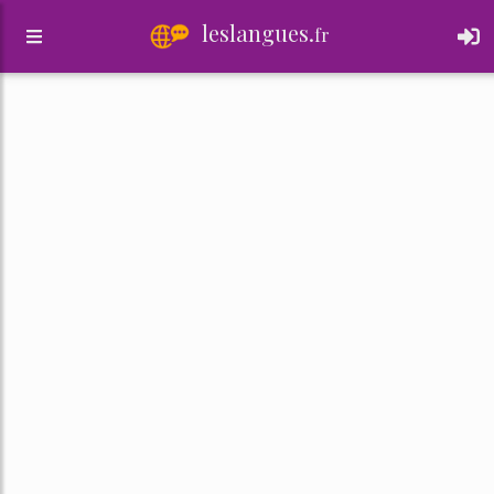
leslangues.
fr