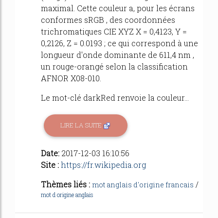
maximal. Cette couleur a, pour les écrans
conformes sRGB , des coordonnées
trichromatiques CIE XYZ X = 0,4123, Y =
0,2126, Z = 0.0193 ; ce qui correspond à une
longueur d'onde dominante de 611,4 nm ,
un rouge-orangé selon la classification
AFNOR X08-010.
Le mot-clé darkRed renvoie la couleur...
LIRE LA SUITE
Date:
2017-12-03 16:10:56
Site :
https://fr.wikipedia.org
Thèmes liés :
/
mot anglais d'origine francais
mot d origine anglais