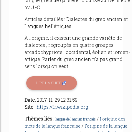
langue grecque qui s'étend du IXe au IVe siècle
av. J.-C.
Articles détaillés : Dialectes du grec ancien et
Langues helléniques .
À l'origine, il existait une grande variété de
dialectes , regroupés en quatre groupes :
arcadochypriote , occidental, éolien et ionien-
attique. Parler du grec ancien n'a pas grand
sens lorsqu'on veut...
LIRE LA SUITE
Date:
2017-11-29 12:31:59
Site :
https://fr.wikipedia.org
Thèmes liés :
/
l'origine des
langue de l ancien francais
/
mots de la langue francaise
l'origine de la langue