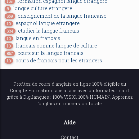
formation espagnol langue etrangere
163
langue culture etrangere
8
enseignement de la langue francaise
359
espagnol langue etrangere
10
etudier la langue francais
334
langue en francais
10
francais comme langue de culture
10
cours sur la langue francais
867
cours de francais pour les etrangers
10
Profitez de
cours d'anglais en ligne
100% éligible au
Compte Formation face à face avec un formateur natif
grâce à Digilangues : 100% VISIO. 100% HUMAIN. Apprenez
l'anglais en immersion totale.
Aide
Contact