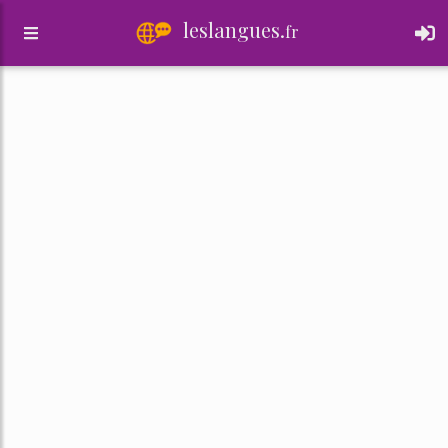
leslangues.
fr