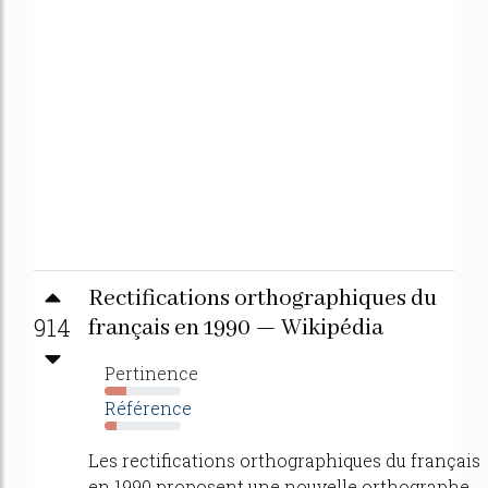
Rectifications orthographiques du
914
français en 1990 — Wikipédia
Pertinence
28%
Référence
16%
Les rectifications orthographiques du français
en 1990 proposent une nouvelle orthographe