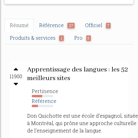
Résumé
Référence
Officiel
27
7
Produits & services
Pro
1
5
Apprentissage des langues : les 52
11900
meilleurs sites
Pertinence
48%
Référence
28%
Don Quichotte est une école d'espagnol, située
à Montréal, qui prône une approche culturelle
de l'enseignement de la langue.