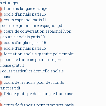
s etrangers
francais langue etranger
0
ecole d'anglais paris 16
0
cours espagnol paris 11
0
cours de grammaire espagnol pdf
cours de conversation espagnol lyon
6
cours d'anglais paris 19
cours d'anglais paris 16
0
ecole d'anglais paris 15
0
formation anglais gratuite pole emploi
0
cours de francais pour etrangers
ulouse gratuit
cours particulier domicile anglais
ulouse
cours de francais pour debutants
0
rangers pdf
l'etude pratique de la langue francaise
0
f
cours de francais pour etrangers paris
0