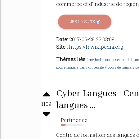
commerce et d'industrie de région P
LIRE LA SUITE
Date:
2017-06-28 23:03:08
Site :
https://fr.wikipedia.org
Thèmes liés :
methode pour enseigner le franc
/
pour etrangers paris universite
cours de francais po
Cyber Langues - Cen
langues ...
1109
Pertinence
22%
Centre de formation des langues 