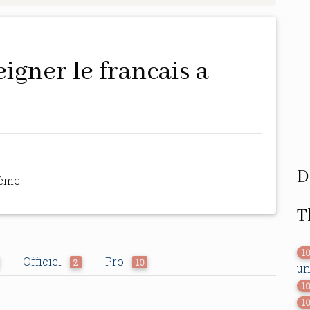
D
hème
T
1
Officiel
Pro
2
10
un
1
1