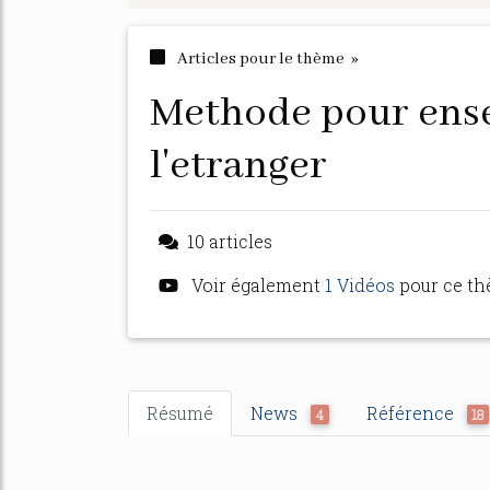
Articles pour le thème »
methode pour enseigner le francais a
l'etranger
10 articles
Voir également
1 Vidéos
pour ce t
Résumé
News
Référence
4
18