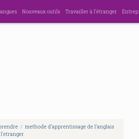
angues
Nouveaux outils
Travailler à l'étranger
Entrep
pprendre
methode d'apprentissage de l'anglais
l'etranger