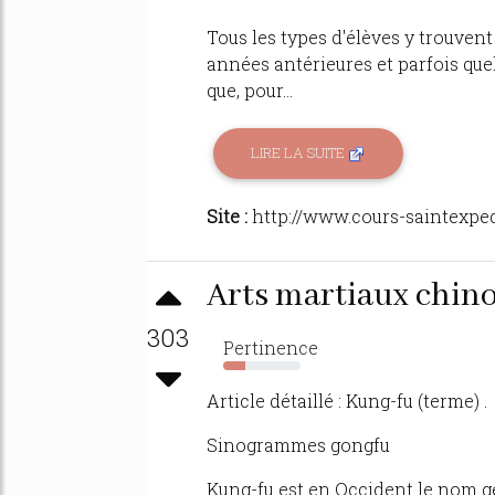
Tous les types d'élèves y trouven
années antérieures et parfois quel
que, pour...
LIRE LA SUITE
Site :
http://www.cours-saintexpe
Arts martiaux chin
303
Pertinence
29%
Article détaillé : Kung-fu (terme) .
Sinogrammes gongfu
Kung-fu est en Occident le nom 