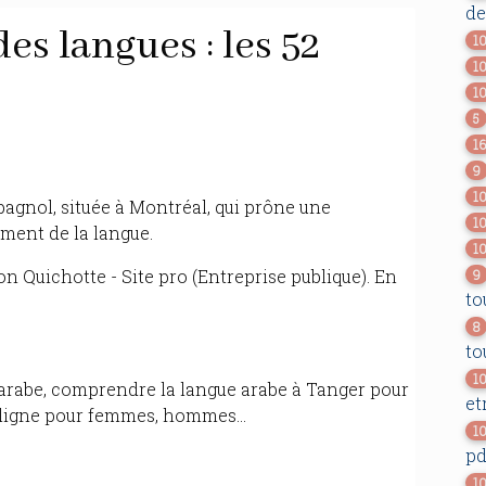
de
es langues : les 52
1
1
1
5
1
9
1
pagnol, située à Montréal, qui prône une
1
ement de la langue.
1
on Quichotte - Site pro (Entreprise publique). En
9
to
8
to
1
arabe, comprendre la langue arabe à Tanger pour
et
n ligne pour femmes, hommes...
1
pd
1